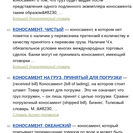
коносамент о том, что груз будет выдан после
представления одного подлинного экземпляра коносамента
таким образом&#8230; …
Большой бухгалтерский словарь
КОНОСАМЕНТ, ЧИСТЫЙ
— коносамент, в котором нет
44
пометок о наличии у перевозчика претензий к количеству и
качеству принятого к перевозке груза. Наличие Ч.к.
обязательное условие многих международных торговых
сделок. Банки могут не принимать коносамент, имеющий
оговорки …
Большой бухгалтерский словарь
КОНОСАМЕНТ НА ГРУЗ, ПРИНЯТЫЙ ДЛЯ ПОГРУЗКИ
—
45
(received bill) Коносамент (bill of lading), на котором стоит
штамп: Товар принят для погрузки . Это не означает, что
груз погружен, – он лишь принят с целью погрузки. Cравни:
погрузочный коносамент (shipped bill). Бизнес. Толковый
словарь. М.:&#8230; …
Словарь бизнес-терминов
КОНОСАМЕНТ, ОКЕАНСКИЙ
— коносамент, который
46
покрывает перемещение товаров по воде и может быть