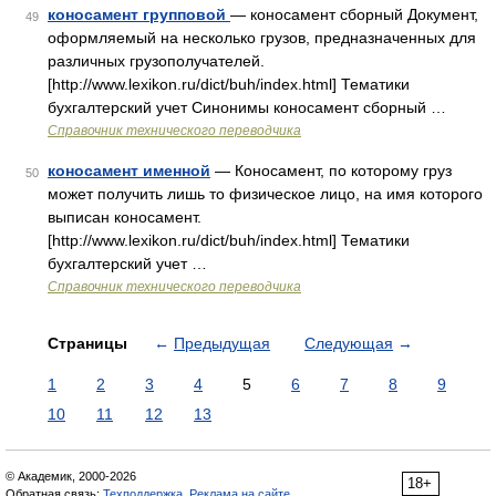
коносамент групповой
— коносамент сборный Документ,
49
оформляемый на несколько грузов, предназначенных для
различных грузополучателей.
[http://www.lexikon.ru/dict/buh/index.html] Тематики
бухгалтерский учет Синонимы коносамент сборный …
Справочник технического переводчика
коносамент именной
— Коносамент, по которому груз
50
может получить лишь то физическое лицо, на имя которого
выписан коносамент.
[http://www.lexikon.ru/dict/buh/index.html] Тематики
бухгалтерский учет …
Справочник технического переводчика
Страницы
←
Предыдущая
Следующая
→
1
2
3
4
5
6
7
8
9
10
11
12
13
© Академик, 2000-2026
18+
Обратная связь:
Техподдержка
,
Реклама на сайте